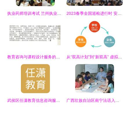
执业药师培训考试 兰州执业药师培训
2023春季全国巡检进行时 安道教育服务团队为信息化教学保驾护航
教育咨询与课程设计服务的开票项目选择指南
从“双高计划”到“新双高” 虚拟仿真技术如何成为产教融合的强力引擎
武侯区任潇教育信息咨询服务部 一站式教育信息解决方案
广西壮族自治区南宁法语入门培训服务信息详解与供应商分析——以学成教育为例