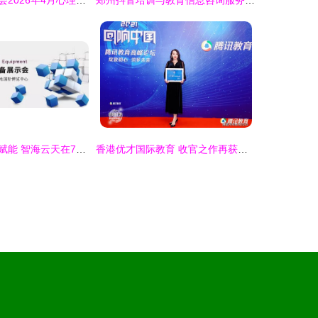
中国心理卫生协会2026年4月心理咨询师统一考试安排及教育信息咨询服务指南
郑州抖音培训与教育信息咨询服务 开启短视频时代新机遇
融合创新，科技赋能 智海云天在75届中国教育装备展上引领教育信息咨询服务新篇章
香港优才国际教育 收官之作再获殊荣，以卓越服务铸就影响力留学品牌