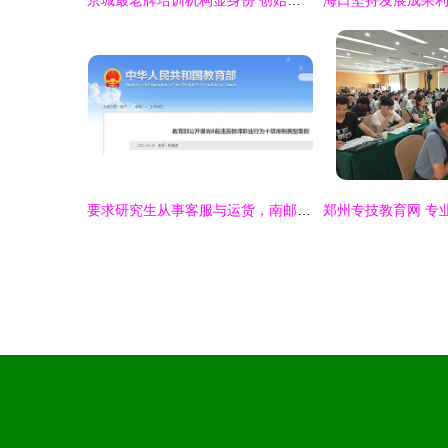
京城最老牌培训机构显身份 创始人缔造三届高考状元，铸就教育信息咨询新标杆
要求研究生从事客服与运货，南邮一教师被解聘引发教育服务伦理争议